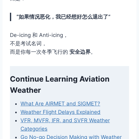
“如果情况恶化，我已经想好怎么退出了”
De-icing 和 Anti-icing，
不是考试名词，
而是你每一次冬季飞行的
安全边界
。
Continue Learning Aviation
Weather
What Are AIRMET and SIGMET?
Weather Flight Delays Explained
VFR, MVFR, IFR, and SVFR Weather
Categories
Go No-go Decision Making with Weather