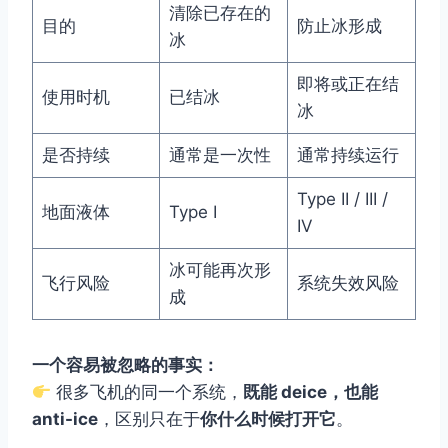
清除已存在的
目的
防止冰形成
冰
即将或正在结
使用时机
已结冰
冰
是否持续
通常是一次性
通常持续运行
Type II / III /
地面液体
Type I
IV
冰可能再次形
飞行风险
系统失效风险
成
一个容易被忽略的事实：
很多飞机的同一个系统，
既能 deice，也能
anti-ice
，区别只在于
你什么时候打开它
。