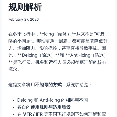
规则解析
By
February 27, 2026
Author
在冬季飞行中，**icing（结冰）**从来不是“可忽
略的小问题”。哪怕薄薄一层霜，都可能显著降低升
力、增加阻力、影响操控，甚至直接导致事故。因
此，**Deicing（除冰）**和 **Anti-icing（防冰）
**是飞行员、机务和运行人员必须彻底理解的核心
概念。
这篇文章将用
不绕弯的方式
，系统讲清楚：
Deicing 和 Anti-icing 的
相同与不同
各自的
使用规则与适用场景
在
VFR / IFR
等不同飞行规则下如何理解和应