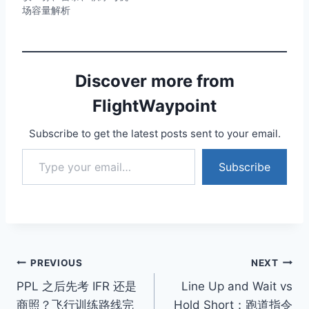
场容量解析
Discover more from
FlightWaypoint
Subscribe to get the latest posts sent to your email.
Type your email…
Subscribe
Post
PREVIOUS
NEXT
PPL 之后先考 IFR 还是
Line Up and Wait vs
navigation
商照？飞行训练路线完
Hold Short：跑道指令