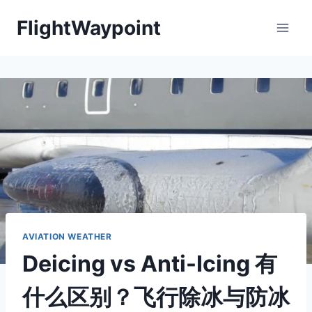
Skip
FlightWaypoint
to
content
AVIATION WEATHER
Deicing vs Anti-Icing 有
什么区别？飞行除冰与防冰