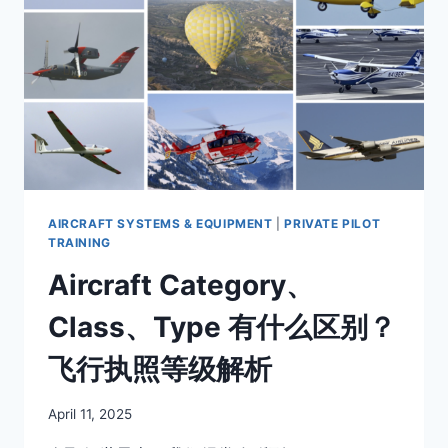
设
备
清
单：
A
TOMATO
FLAMES
与
FLAPS
解
析
AIRCRAFT SYSTEMS & EQUIPMENT
|
PRIVATE PILOT
TRAINING
Aircraft Category、
Class、Type 有什么区别？
飞行执照等级解析
By
April 11, 2025
Author