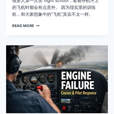
很多人第一次去 flight school，看着停机坪上
的飞机时都会有点意外。 因为现实里的训练
机，和大家想象中的“飞机”其实不太一样。
飞
READ MORE
行
学
校
常
见
训
练
机
对
比：
CESSNA
172、
DA40、
PA-
28
等