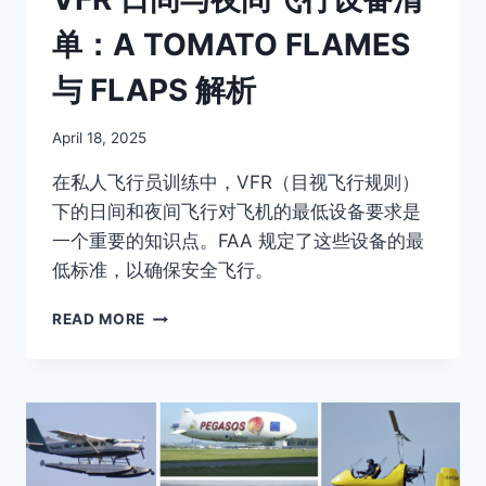
单：A TOMATO FLAMES
与 FLAPS 解析
By
April 18, 2025
Author
在私人飞行员训练中，VFR（目视飞行规则）
下的日间和夜间飞行对飞机的最低设备要求是
一个重要的知识点。FAA 规定了这些设备的最
低标准，以确保安全飞行。
VFR
READ MORE
日
间
与
夜
间
飞
行