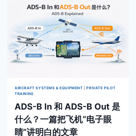
失
效
怎
么
办？
PRIVATE
PILOT
应
急
流
程
完
整
指
AIRCRAFT SYSTEMS & EQUIPMENT
|
PRIVATE PILOT
南
TRAINING
ADS-B In 和 ADS-B Out 是
什么？一篇把飞机“电子眼
睛”讲明白的文章