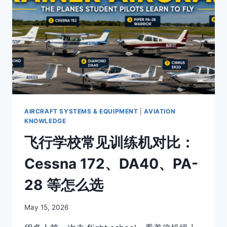
AIRCRAFT SYSTEMS & EQUIPMENT
|
AVIATION
KNOWLEDGE
飞行学校常见训练机对比：
Cessna 172、DA40、PA-
28 等怎么选
By
May 15, 2026
Author