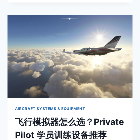
VS
CARBURETED
ENGINE：
喷
油
与
化
油
器
发
动
机
区
别
解
析
AIRCRAFT SYSTEMS & EQUIPMENT
飞行模拟器怎么选？Private
Pilot 学员训练设备推荐