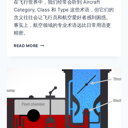
在飞行世界中，我们经常会听到 Aircraft
Category, Class 和 Type 这些术语，但它们的
含义往往会让飞行员和航空爱好者感到困惑。
事实上，航空领域的专业术语远比日常用语更
精密。
AIRCRAFT
READ MORE
CATEGORY、
CLASS、
TYPE
有
什
么
区
别？
飞
行
执
照
等