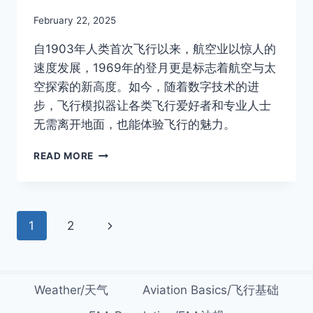
By
February 22, 2025
Author
自1903年人类首次飞行以来，航空业以惊人的
速度发展，1969年的登月更是标志着航空与太
空探索的新高度。如今，随着数字技术的进
步，飞行模拟器让各类飞行爱好者和专业人士
无需离开地面，也能体验飞行的魅力。
飞
READ MORE
行
模
拟
器
Page
Next
1
2
怎
么
navigation
Page
选？
PRIVATE
PILOT
Weather/天气
Aviation Basics/飞行基础
学