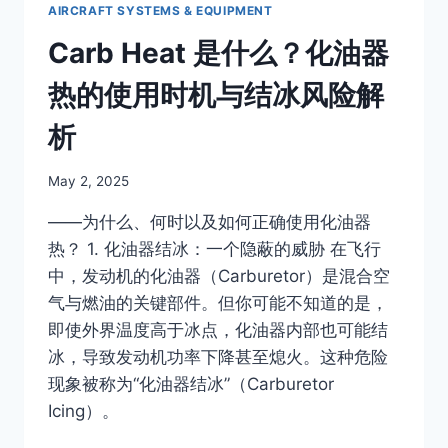
练
AIRCRAFT SYSTEMS & EQUIPMENT
机
Carb Heat 是什么？化油器
常
见
热的使用时机与结冰风险解
配
置
析
详
解
By
May 2, 2025
Author
——为什么、何时以及如何正确使用化油器
热？ 1. 化油器结冰：一个隐蔽的威胁 在飞行
中，发动机的化油器（Carburetor）是混合空
气与燃油的关键部件。但你可能不知道的是，
即使外界温度高于冰点，化油器内部也可能结
冰，导致发动机功率下降甚至熄火。这种危险
现象被称为“化油器结冰”（Carburetor
Icing）。