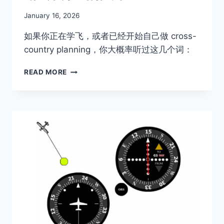
By
January 16, 2026
Author
如果你正在学飞，或者已经开始自己做 cross-
country planning，你大概率听过这几个词：
ADS-
READ MORE
B
IN
和
ADS-
B
OUT
是
什
么？
一
篇
把
飞
机“电