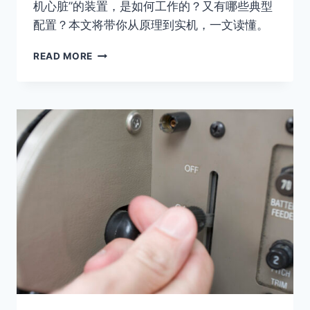
机心脏”的装置，是如何工作的？又有哪些典型
配置？本文将带你从原理到实机，一文读懂。
飞
READ MORE
机
的
心
脏：
往
复
式
发
动
机
工
作
原
理
与
PPL
训