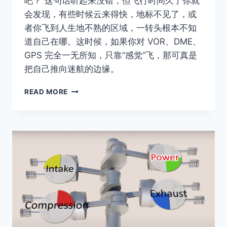
吧？”这句话听起来没错，但飞行时间久了你就
会发现，有些时候云来得快，地标不见了，或
者你飞到人生地不熟的区域，一转头根本不知
道自己在哪。这时候，如果你对 VOR、DME、
GPS 完全一无所知，只靠“感觉”飞，那可真是
把自己推向迷航的边缘。
VOR、
READ MORE
DME、
GPS
有
什
么
区
别？
VFR
飞
行
导
航