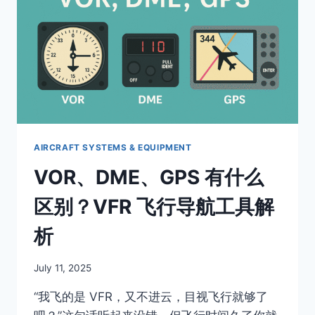
机
类
型
与
差
异
解
析
AIRCRAFT SYSTEMS & EQUIPMENT
VOR、DME、GPS 有什么
区别？VFR 飞行导航工具解
析
By
July 11, 2025
Author
“我飞的是 VFR，又不进云，目视飞行就够了