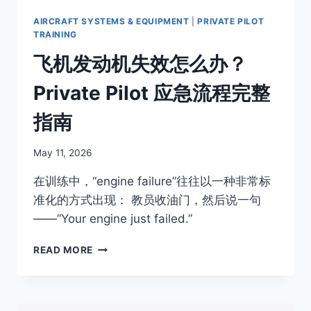
怎
么
AIRCRAFT SYSTEMS & EQUIPMENT
|
PRIVATE PILOT
选
TRAINING
飞机发动机失效怎么办？
Private Pilot 应急流程完整
指南
By
May 11, 2026
Author
在训练中，“engine failure”往往以一种非常标
准化的方式出现： 教员收油门，然后说一句
——“Your engine just failed.”
飞
READ MORE
机
发
动
机