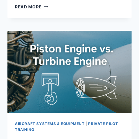
VOR
READ MORE
是
什
么？
飞
行
导
航
中
的
VOR
原
理
与
使
用
方
法
解
AIRCRAFT SYSTEMS & EQUIPMENT
|
PRIVATE PILOT
析
TRAINING