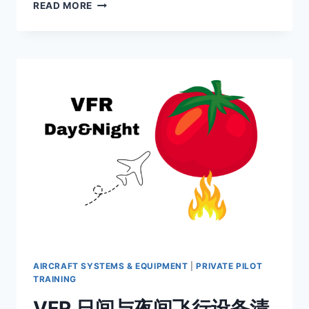
CARB
READ MORE
HEAT
是
什
么？
化
油
器
热
的
使
用
时
机
与
结
冰
风
险
AIRCRAFT SYSTEMS & EQUIPMENT
|
PRIVATE PILOT
解
TRAINING
析
VFR 日间与夜间飞行设备清