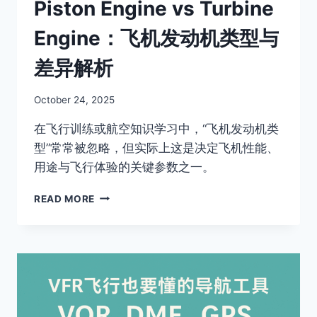
Piston Engine vs Turbine
Engine：飞机发动机类型与
差异解析
By
October 24, 2025
Author
在飞行训练或航空知识学习中，“飞机发动机类
型”常常被忽略，但实际上这是决定飞机性能、
用途与飞行体验的关键参数之一。
PISTON
READ MORE
ENGINE
VS
TURBINE
ENGINE：
飞
机
发
动