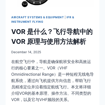
子
眼
睛”讲
明
AIRCRAFT SYSTEMS & EQUIPMENT
|
IFR &
白
INSTRUMENT FLYING
的
VOR 是什么？飞行导航中的
文
章
VOR 原理与使用方法解析
By
December 14, 2025
Author
在航空飞行中，导航是确保航班安全和高效运
行的核心要素之一。VOR（VHF
Omnidirectional Range）是一种短程无线电导
航系统，通过向飞机提供方向信息，帮助飞行
员精准定位并沿着指定航线飞行。本文将详细
介绍VOR的基本原理、操作方法、不同类型的
VOR，以及它与VHF频段的关系。