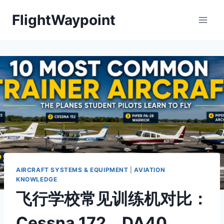
Skip
FlightWaypoint
to
content
AIRCRAFT SYSTEMS & EQUIPMENT
|
AVIATION
KNOWLEDGE
飞行学校常见训练机对比：
Cessna 172、DA40、