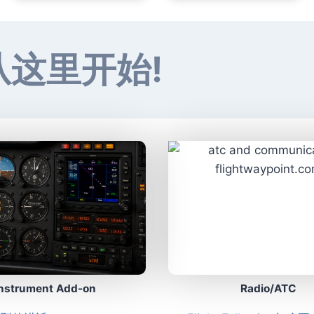
从这里开始!
Instrument Add-on
Radio/ATC