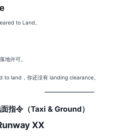
ue
red to Land。
落地许可。
 to land，你还没有 landing clearance。
指令（Taxi & Ground）
o Runway XX