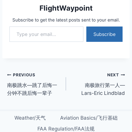
FlightWaypoint
Subscribe to get the latest posts sent to your email.
Type your email…
Subscribe
Post
PREVIOUS
NEXT
南极跳水—跳了后悔一
南极旅行第一人—
navigation
分钟不跳后悔一辈子
Lars-Eric Lindblad
Weather/天气
Aviation Basics/飞行基础
FAA Regulation/FAA法规