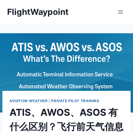
Skip
FlightWaypoint
to
content
AVIATION WEATHER
|
PRIVATE PILOT TRAINING
ATIS、AWOS、ASOS 有
什么区别？飞行前天气信息