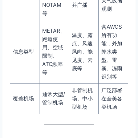
天气数据
NOTAM
并广播
观测
等
含AWOS
METAR、
温度、露
所有功
跑道使
点、风速
能，外加
用、空域
信息类型
风向、能
降水类
限制、
见度、云
型、雷
ATC频率
底等
暴、冻雨
等
识别等
非管制机
广泛部署
通常大型/
覆盖机场
场、中小
在全美各
管制机场
型机场
类机场