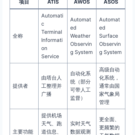
项目
ATIS
AWOS
ASOS
Automati
Automat
Automat
c
ed
ed
Terminal
全称
Weather
Surface
Informati
Observin
Observin
on
g System
g System
Service
高级自动
自动化系
由塔台人
化系统，
统（部分
提供者
工整理并
通常由国
可带人工
广播
家气象局
监督）
管理
提供机场
更全面、
天气、跑
实时天气
更频繁的
主要功能
道信息、
数据观测