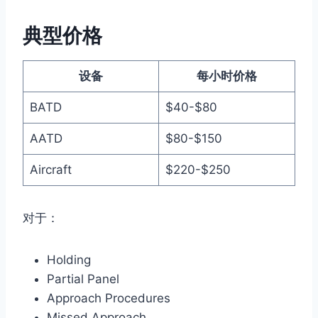
典型价格
设备
每小时价格
BATD
$40-$80
AATD
$80-$150
Aircraft
$220-$250
对于：
Holding
Partial Panel
Approach Procedures
Missed Approach