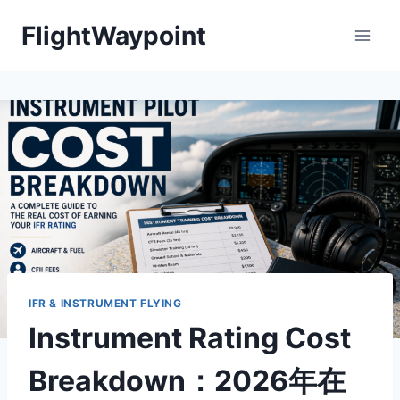
Skip
FlightWaypoint
to
content
IFR & INSTRUMENT FLYING
Instrument Rating Cost
Breakdown：2026年在