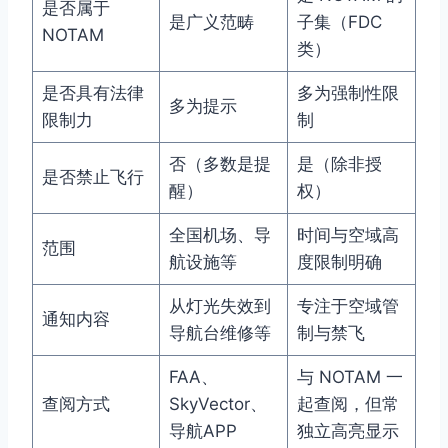
是否属于
是广义范畴
子集（FDC
NOTAM
类）
是否具有法律
多为强制性限
多为提示
限制力
制
否（多数是提
是（除非授
是否禁止飞行
醒）
权）
全国机场、导
时间与空域高
范围
航设施等
度限制明确
从灯光失效到
专注于空域管
通知内容
导航台维修等
制与禁飞
FAA、
与 NOTAM 一
查阅方式
SkyVector、
起查阅，但常
导航APP
独立高亮显示