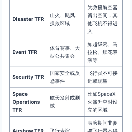
为救援航空器
山火、飓风、
留出空间，其
Disaster TFR
搜救区域
他飞机不得进
入
如超级碗、马
体育赛事、大
Event TFR
拉松、烟花表
型公共集会
演等
国家安全或反
飞行员不可接
Security TFR
恐事件
近或观望
Space
比如SpaceX
航天发射或测
Operations
火箭升空时设
试
TFR
立的区域
表演期间非参
Airshow TFR
飞行表演
与飞行器不得