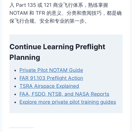
入 Part 135 或 121 商业飞行体系，熟练掌握
NOTAM 和 TFR 的意义、分类和查阅技巧，都是确
保飞行合规、安全和专业的第一步。
Continue Learning Preflight
Planning
Private Pilot NOTAM Guide
FAR 91.103 Preflight Action
TSRA Airspace Explained
FAA, FSDO, NTSB, and NASA Reports
Explore more private pilot training guides