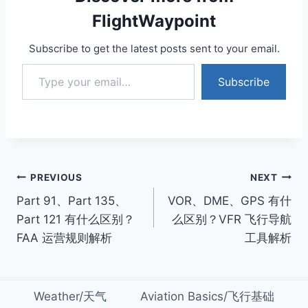
FlightWaypoint
Subscribe to get the latest posts sent to your email.
Type your email…
Subscribe
Post
PREVIOUS
NEXT
Part 91、Part 135、
VOR、DME、GPS 有什
navigation
Part 121 有什么区别？
么区别？VFR 飞行导航
FAA 运营规则解析
工具解析
Weather/天气
Aviation Basics/飞行基础