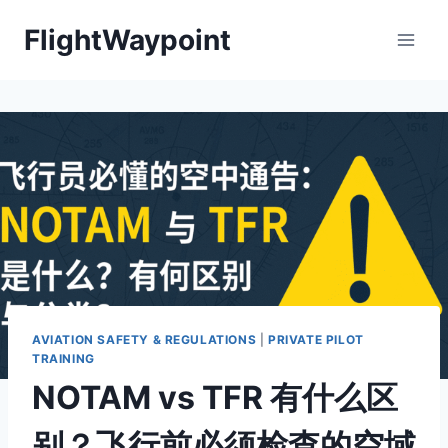
Skip
FlightWaypoint
to
content
AVIATION SAFETY & REGULATIONS
|
PRIVATE PILOT
TRAINING
NOTAM vs TFR 有什么区
别？飞行前必须检查的空域