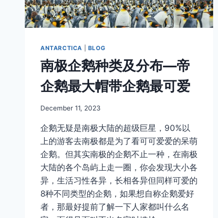
ANTARCTICA
|
BLOG
南极企鹅种类及分布—帝
企鹅最大帽带企鹅最可爱
By
December 11, 2023
Author
企鹅无疑是南极大陆的超级巨星，90%以
上的游客去南极都是为了看可可爱爱的呆萌
企鹅。但其实南极的企鹅不止一种，在南极
大陆的各个岛屿上走一圈，你会发现大小各
异，生活习性各异，长相各异但同样可爱的
8种不同类型的企鹅，如果想自称企鹅爱好
者，那最好提前了解一下人家都叫什么名