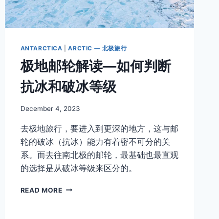
辈
子
ANTARCTICA
|
ARCTIC — 北极旅行
极地邮轮解读—如何判断
抗冰和破冰等级
By
December 4, 2023
Author
去极地旅行，要进入到更深的地方，这与邮
轮的破冰（抗冰）能力有着密不可分的关
系。而去往南北极的邮轮，最基础也最直观
的选择是从破冰等级来区分的。
极
READ MORE
地
邮
轮