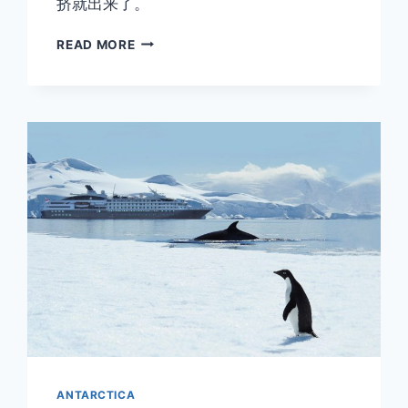
挤就出来了。
二
READ MORE
月
观
鲸
十
二
月
看
鹅
崽
—-
南
极
旅
行
时
间
全
解
ANTARCTICA
析