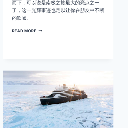
而下，可以说是南极之旅最大的亮点之一
了，这一光辉事迹也足以让你在朋友中不断
的吹嘘。
南
READ MORE
极
跳
水
—
跳
了
后
悔
一
分
钟
不
跳
后
悔
一