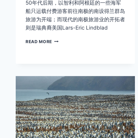
50年代后期，以智利和阿根廷的一些海军
船只运载付费游客前往南极的南设得兰群岛
旅游为开端；而现代的南极旅游业的开拓者
则是瑞典裔美国Lars-Eric Lindblad
南
READ MORE
极
旅
行
第
一
人
—
LARS-
ERIC
LINDBLAD