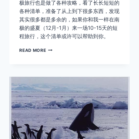
极旅行也是做了各种攻略，看了长长短短的
各种清单，准备了从上到下很多东西，发现
其实很多都是多余的，如果你和我一样在南
极的盛夏（12月-1月）来一场10-15天的短
程旅行，这个清单或许可以帮助到你。
南
READ MORE
极
行
李
清
单
—
你
带
的
东
西
太
多