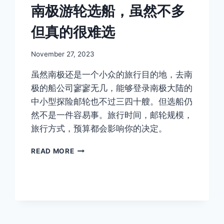
南极游轮选船，虽然不多
但真的很难选
By
November 27, 2023
Author
虽然南极还是一个小众的旅行目的地，去南
极的船公司寥寥无几，能够登录南极大陆的
中小型探险邮轮也不过三四十艘。但选船仍
然不是一件容易事。旅行时间，邮轮规模，
旅行方式，预算都会影响你的决定。
南
READ MORE
极
游
轮
选
船，
虽
然