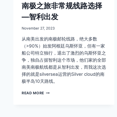
南极之旅非常规线路选择
可
爱
—智利出发
By
November 27, 2023
Author
从南美出发的南极邮轮线路，绝大多数
（>90%）始发阿根廷乌斯怀亚，但有一家
船公司特立独行，退出了激烈的乌斯怀亚之
争，独自占据智利这个市场，他们家的全部
南美南极航线都是从智利出发，而我这次选
择的就是silversea运营的Silver cloud的南
极半岛10天路线。
南
READ MORE
极
之
旅
非