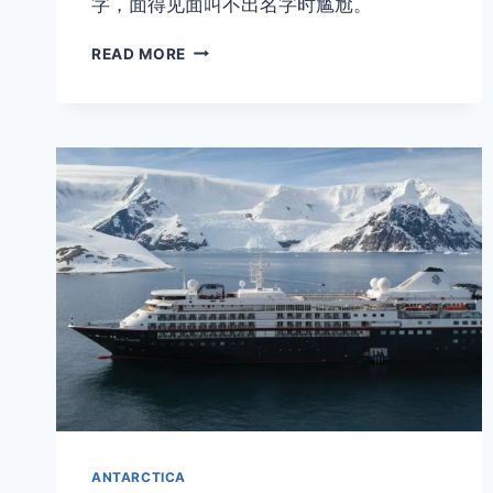
字，面得见面叫不出名字时尴尬。
南
READ MORE
极
企
鹅
种
类
及
分
布
—
帝
企
鹅
最
大
帽
带
企
鹅
ANTARCTICA
最