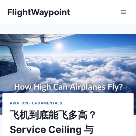
Skip
FlightWaypoint
to
content
AVIATION FUNDAMENTALS
飞机到底能飞多高？
Service Ceiling 与