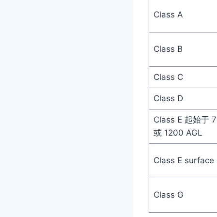
Class A
Class B
Class C
Class D
Class E 起始于 
或 1200 AGL
Class E surface
Class G