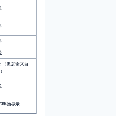
是
是
是
是
是（但逻辑来自
L）
是
不明确显示