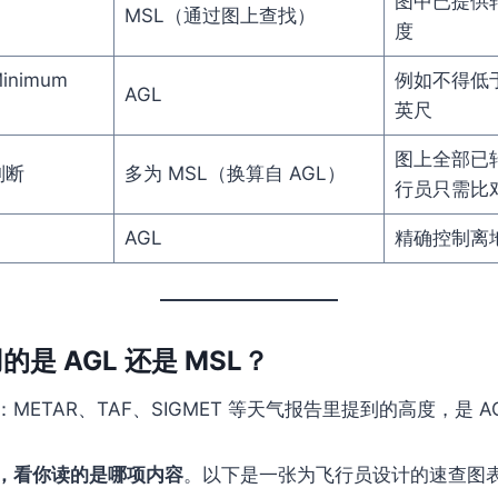
图中已提供
MSL（通过图上查找）
度
nimum
例如不得低于
AGL
英尺
图上全部已转
判断
多为 MSL（换算自 AGL）
行员只需比
AGL
精确控制离
是 AGL 还是 MSL？
ETAR、TAF、SIGMET 等天气报告里提到的高度，是 AG
，看你读的是哪项内容
。以下是一张为飞行员设计的速查图