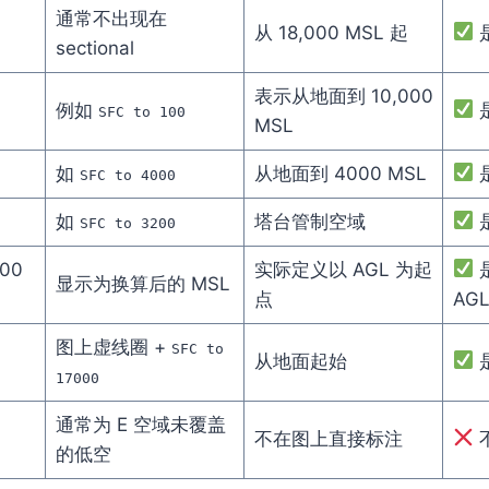
通常不出现在
从 18,000 MSL 起
sectional
表示从地面到 10,000
例如
SFC to 100
MSL
如
从地面到 4000 MSL
SFC to 4000
如
塔台管制空域
SFC to 3200
700
实际定义以 AGL 为起
显示为换算后的 MSL
点
AG
图上虚线圈 +
SFC to
从地面起始
17000
通常为 E 空域未覆盖
不在图上直接标注
的低空