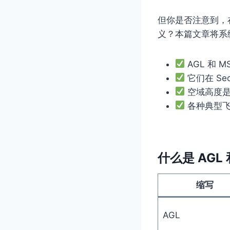
但你是否注意到，
义？本篇文章将系
AGL 和 
它们在 Sec
空域高度是 
各种典型飞
什么是 AGL 
缩写
AGL