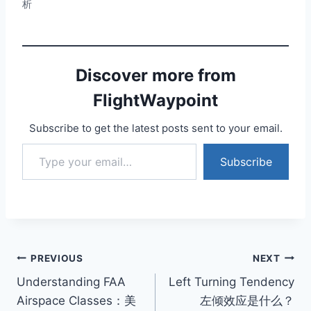
析
Discover more from
FlightWaypoint
Subscribe to get the latest posts sent to your email.
Type your email…
Subscribe
Post
PREVIOUS
NEXT
Understanding FAA
Left Turning Tendency
navigation
Airspace Classes：美
左倾效应是什么？