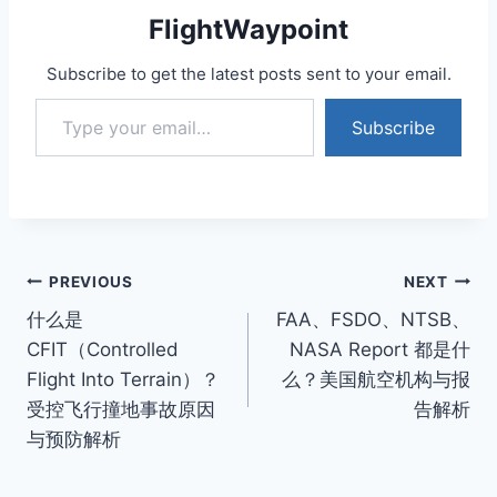
FlightWaypoint
Subscribe to get the latest posts sent to your email.
Type your email…
Subscribe
Post
PREVIOUS
NEXT
什么是
FAA、FSDO、NTSB、
navigation
CFIT（Controlled
NASA Report 都是什
Flight Into Terrain）？
么？美国航空机构与报
受控飞行撞地事故原因
告解析
与预防解析