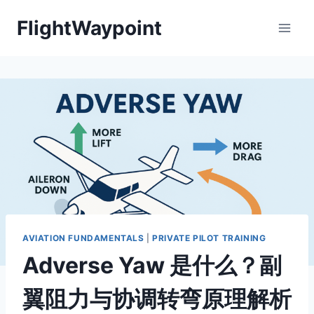
Skip
FlightWaypoint
to
content
AVIATION FUNDAMENTALS
|
PRIVATE PILOT TRAINING
Adverse Yaw 是什么？副
翼阻力与协调转弯原理解析