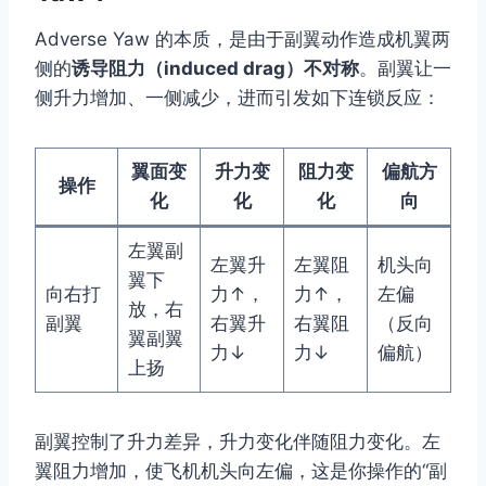
Adverse Yaw 的本质，是由于副翼动作造成机翼两
侧的
诱导阻力（induced drag）不对称
。副翼让一
侧升力增加、一侧减少，进而引发如下连锁反应：
翼面变
升力变
阻力变
偏航方
操作
化
化
化
向
左翼副
左翼升
左翼阻
机头向
翼下
向右打
力↑，
力↑，
左偏
放，右
副翼
右翼升
右翼阻
（反向
翼副翼
力↓
力↓
偏航）
上扬
副翼控制了升力差异，升力变化伴随阻力变化。左
翼阻力增加，使飞机机头向左偏，这是你操作的“副