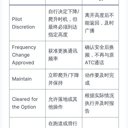
自行决定下降/
离开高度后不
Pilot
爬升时机，但
能返回，及时
Discretion
最终必须到达
广播
指定高度
Frequency
确认安全后换
获准更换通讯
Change
频，不再与原
频率
Approved
ATC通话
立即爬升/下降
动作要及时完
Maintain
并保持
成
根据实际情况
Cleared for
允许落地或其
执行并及时报
the Option
他操作
告
在跑道或滑行