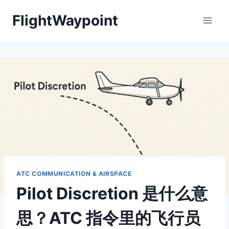
Skip
FlightWaypoint
to
content
ATC COMMUNICATION & AIRSPACE
Pilot Discretion 是什么意
思？ATC 指令里的飞行员