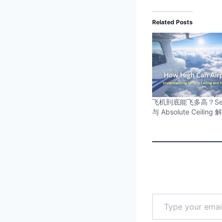
Related Posts
飞机到底能飞多高？Servic
与 Absolute Ceiling 
Type your email…