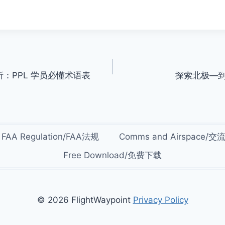
析：PPL 学员必懂术语表
探索北极—
FAA Regulation/FAA法规
Comms and Airspace/
Free Download/免费下载
© 2026 FlightWaypoint
Privacy Policy