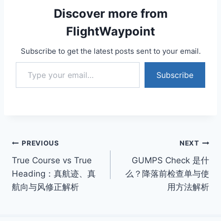
Discover more from
FlightWaypoint
Subscribe to get the latest posts sent to your email.
Type your email…
Subscribe
Post
PREVIOUS
NEXT
True Course vs True
GUMPS Check 是什
navigation
Heading：真航迹、真
么？降落前检查单与使
航向与风修正解析
用方法解析