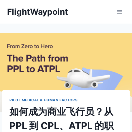
Skip
FlightWaypoint
to
content
PILOT MEDICAL & HUMAN FACTORS
如何成为商业飞行员？从
PPL 到 CPL、ATPL 的职