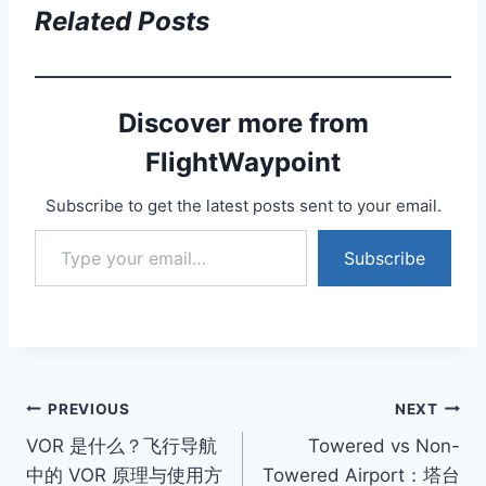
Related Posts
Discover more from
FlightWaypoint
Subscribe to get the latest posts sent to your email.
Type your email…
Subscribe
Post
PREVIOUS
NEXT
VOR 是什么？飞行导航
Towered vs Non-
navigation
中的 VOR 原理与使用方
Towered Airport：塔台