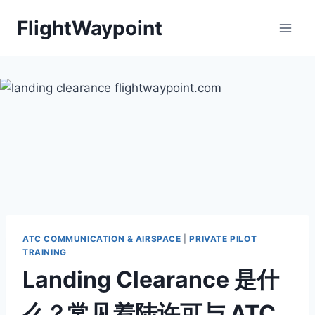
Skip
FlightWaypoint
to
content
ATC COMMUNICATION & AIRSPACE
|
PRIVATE PILOT
TRAINING
Landing Clearance 是什
么？常见着陆许可与 ATC