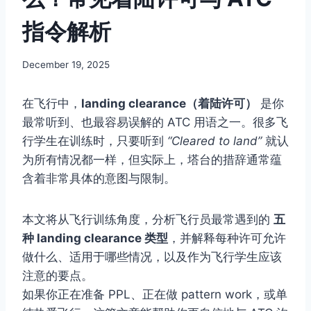
指令解析
By
December 19, 2025
Author
在飞行中，
landing clearance（着陆许可）
是你
最常听到、也最容易误解的 ATC 用语之一。很多飞
行学生在训练时，只要听到
“Cleared to land”
就认
为所有情况都一样，但实际上，塔台的措辞通常蕴
含着非常具体的意图与限制。
本文将从飞行训练角度，分析飞行员最常遇到的
五
种 landing clearance 类型
，并解释每种许可允许
做什么、适用于哪些情况，以及作为飞行学生应该
注意的要点。
如果你正在准备 PPL、正在做 pattern work，或单